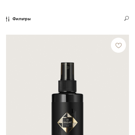
Стимулирует рост
волос
Фильтры
ЭКСТРАКТ ИМБИРЯ
Укрепляет
корни
АМИНОКИСЛОТЫ ШЁЛКА
Разглаживают и придают
шелковистость