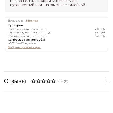
и окрашенных прядей. Идеально для
путешествий или знакомства с линейкой.
Доставка в г.
Москва
:
Курьером:
• Экспресс склад-склад 1-2 дн.
400 руб.
• Экспресс дверь-постамат 1-2 дн.
610 руб.
• Посылка склад-дверь 1-2 дн.
385 руб.
Самовывоз (от 195 руб.):
• СДЭК — 431 пунктов
Выбрать пункт на карте
Отзывы
0.0
(
0
)