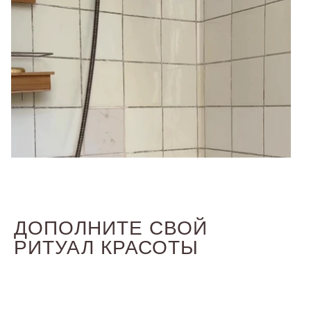
ДОПОЛНИТЕ СВОЙ
РИТУАЛ КРАСОТЫ
ПАНТЕНОЛ
Притягивает и удерживает влагу,
способствуя лёгкому расчёсыванию и