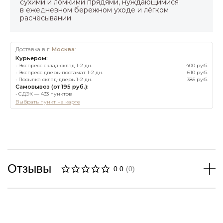
сухими и ломкими прядями, нуждающимися
в ежедневном бережном уходе и лёгком
расчёсывании
Доставка в г.
Москва
:
Курьером:
• Экспресс склад-склад 1-2 дн.
400 руб.
• Экспресс дверь-постамат 1-2 дн.
610 руб.
• Посылка склад-дверь 1-2 дн.
385 руб.
Самовывоз (от 195 руб.):
• СДЭК — 433 пунктов
Выбрать пункт на карте
Отзывы
0.0
(
0
)