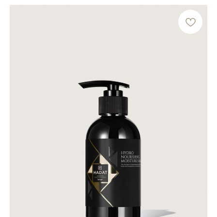
придавая эластичность
МАСЛО БРАЗИЛЬСКОГО ОРЕХА
Обволакивает волосы, питает и смягчает
их, даря ощущение гладкости
ЭКСТРАКТЫ МОРСКИХ ВОДОРОСЛЕЙ
Насыщают волосы витаминами
и минералами, способствуя
их укреплению и здоровому блеску