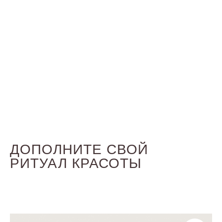
ДОПОЛНИТЕ СВОЙ
РИТУАЛ КРАСОТЫ
ПРОТЕИНЫ ШЁЛКА
Восстанавливают структуру волос,
придают эластичность и блеск.