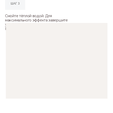
ШАГ 3
Смойте тёплой водой. Для
максимального эффекта завершите
уход кондиционером или маской
Liquid Silk.