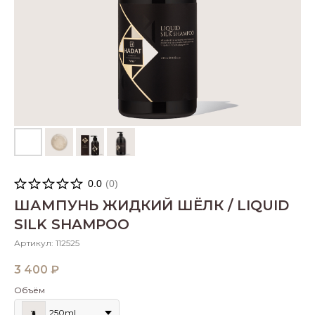
0.0
(
0
)
ШАМПУНЬ ЖИДКИЙ ШЁЛК / LIQUID
SILK SHAMPOO
Артикул:
112525
3 400
₽
Объём
250ml