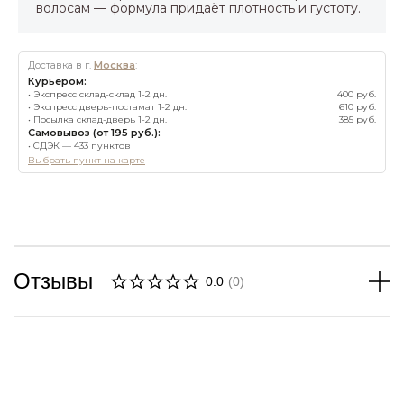
волосам — формула придаёт плотность и густоту.
Доставка в г.
Москва
:
Курьером:
• Экспресс склад-склад 1-2 дн.
400 руб.
• Экспресс дверь-постамат 1-2 дн.
610 руб.
• Посылка склад-дверь 1-2 дн.
385 руб.
Самовывоз (от 195 руб.):
• СДЭК — 433 пунктов
Выбрать пункт на карте
Отзывы
0.0
(
0
)