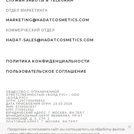
СЛУЖБА ЗАБОТЫ В TELEGRAM
ОТДЕЛ МАРКЕТИНГА
MARKETING@HADATCOSMETICS.COM
КОММЕРЧЕСКИЙ ОТДЕЛ
HADAT-SALES@HADATCOSMETICS.COM
ПОЛИТИКА КОНФИДЕНЦИАЛЬНОСТИ
ПОЛЬЗОВАТЕЛЬСКОЕ СОГЛАШЕНИЕ
ОБЩЕСТВО С ОГРАНИЧЕННОЙ
ОТВЕТСТВЕННОСТЬЮ «БОЛД РУС» / ООО
«БОЛД РУС»
ОГРН: 1267700099853
ДАТА ПРИСВОЕНИЯ ОГРН: 23.03.2026
ИНН: 9706061837
КПП: 770601001
ЮРИДИЧЕСКИЙ АДРЕС: Г. МОСКВА, ВН.ТЕР.Г.
МУНИЦИПАЛЬНЫЙ ОКРУГ ЯКИМАНКА, ПР-КТ
ЛЕНИНСКИЙ, Д. 3, СТР. 2.
ПОЧТОВЫЙ АДРЕС: Г. МОСКВА, ВН.ТЕР.Г.
МУНИЦИПАЛЬНЫЙ ОКРУГ ЯКИМАНКА, ПР-КТ
ЛЕНИНСКИЙ, Д. 3, СТР. 2.
Продолжая использовать сайт, вы соглашаетесь на обработку файлов