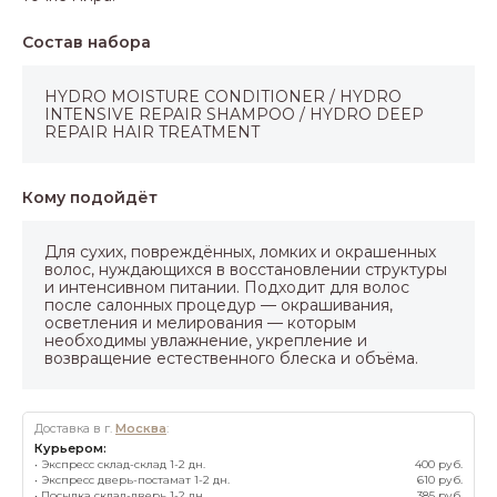
Состав набора
HYDRO MOISTURE CONDITIONER / HYDRO
INTENSIVE REPAIR SHAMPOO / HYDRO DEEP
REPAIR HAIR TREATMENT
Кому подойдёт
Для сухих, повреждённых, ломких и окрашенных
волос, нуждающихся в восстановлении структуры
и интенсивном питании. Подходит для волос
после салонных процедур — окрашивания,
осветления и мелирования — которым
необходимы увлажнение, укрепление и
возвращение естественного блеска и объёма.
Доставка в г.
Москва
:
Курьером:
• Экспресс склад-склад 1-2 дн.
400 руб.
• Экспресс дверь-постамат 1-2 дн.
610 руб.
• Посылка склад-дверь 1-2 дн.
385 руб.