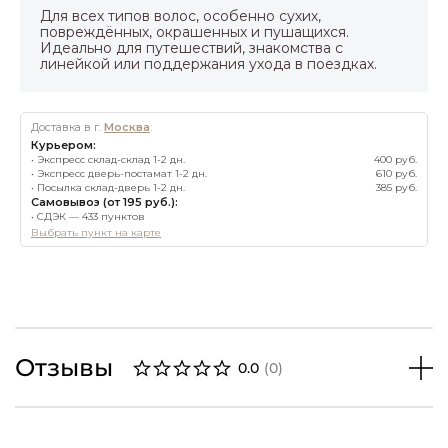
Для всех типов волос, особенно сухих,
повреждённых, окрашенных и пушащихся.
Идеально для путешествий, знакомства с
линейкой или поддержания ухода в поездках.
Доставка в г.
Москва
:
Курьером:
• Экспресс склад-склад 1-2 дн.
400 руб.
• Экспресс дверь-постамат 1-2 дн.
610 руб.
• Посылка склад-дверь 1-2 дн.
385 руб.
Самовывоз (от 195 руб.):
• СДЭК — 433 пунктов
Выбрать пункт на карте
Отзывы
0.0
(
0
)