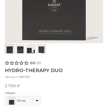
0.0
(
0
)
HYDRO-THERAPY DUO
Артикул:
888789
2 700
₽
Объём
70 ml