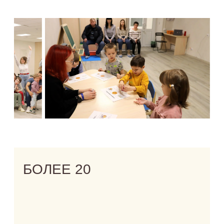
+7 985 764 31 11
СОЗДАВАТЬ КОНТЕНТ
ВМЕСТЕ С БРЕНДОМ
@HT_CREATOR_SPACE_BOT
ПОЛИТИКА КОНФИДЕНЦИАЛЬНОСТИ
ПОЛЬЗОВАТЕЛЬСКОЕ СОГЛАШЕНИЕ
МОСКВА, УЛ. БОЛЬШАЯ ЧЕРЁМУШКИНСКАЯ, 34
ИП СЕМКОВСКАЯ СВЕТЛАНА МИХАЙЛОВНА ОГРНИП
324774600385151
© 2025. HADAT ALL RIGHTS RESERVED. HADAT IS
PART OF KAO SALON DIVISION.
РАЗРАБОТКА ЛЕНДИНГА @YULIAMURAVYOVA