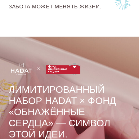
КАК СОЗДАВАЛАСЬ
КОЛЛАБОРАЦИЯ
01 /
ИСТОЧНИК
ВДОХНОВЕНИЯ
Мы начали с рисунков детей
и молодых людей, которые
занимаются в программах фонда.
Их образы — это живые истории, где
цвет и форма становятся языком
общения с миром.