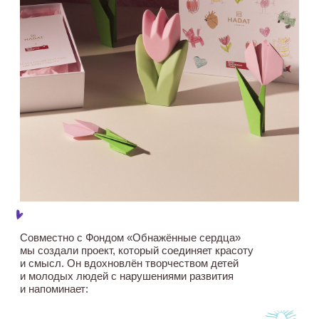
ЛИМИТИРОВАННЫЙ
НАБОР HADAT × ФОНД
«ОБНАЖЁННЫЕ
СЕРДЦА» — СИМВОЛ
ЭТОЙ ИДЕИ.
Ритуал для себя, который помогает поддерживать
других.
100% средств от продаж наборов будут
направлены в фонд.