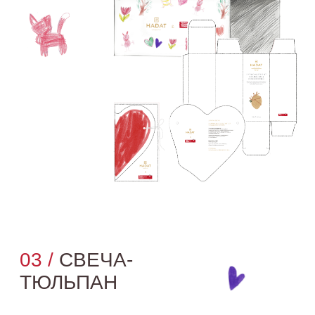
ЛИМИТИРОВАННЫЙ
НАБОР HADAT × ФОНД
«ОБНАЖЁННЫЕ
СЕРДЦА».
В нём — уход, за которым стоит история: о красоте,
которая начинается внутри и проявляется в заботе
о других.