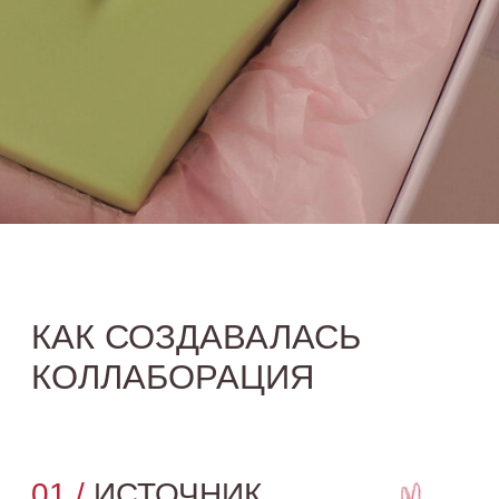
03 /
СВЕЧА-
ТЮЛЬПАН
Создана по мотивам рисунка
Ильи Молькова, который
благодаря поддержке
специалистов фонда сделал шаги
к коммуникации