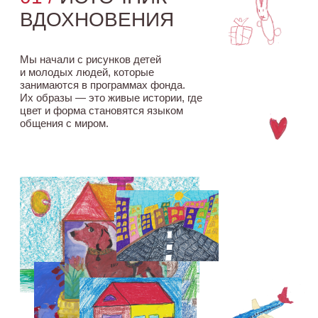
и самовыражению. Форма свечи
символизирует: красота
расцветает там, где живет забота.
04 /
ВЫБОР
ПРОДУКТА
Нашей команде было важно, чтобы
в набор вошло средство, которое
подходит каждому. Наш
ультраувлажняющий кондиционер —
бестселлер Hadat, мягко
ухаживающий за волосами любого