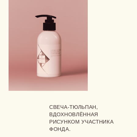
БОЛЕЕ 30 000
детей и взрослых с нарушениями развития
раскрывают свой потенциал, а их семьи получают
поддержку, которая действительно меняет жизнь
Забота о себе превращается в заботу о других.
Вместе мы делаем мир красивее и человечнее.
Покупая набор, вы становитесь частью
этой работы.
ВМЕСТЕ ПРИБЛИЖАЕМ