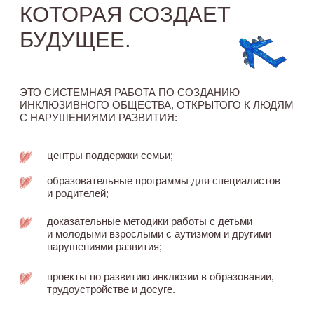
ВСЕ СРЕДСТВА С ПРОДАЖИ ЛИМИТИРОВАННОГО НАБОРА
БУДУТ НАПРАВЛЕНЫ В ПОДДЕРЖКУ ПРОГРАММ ФОНДА
«ОБНАЖЁННЫЕ СЕРДЦА»
КАТАЛОГ ПРОДУКЦИИ
О БРЕНДЕ
СОТРУДНИЧЕСТВО
ОПЛАТА И ДОСТАВКА
КОНТАКТЫ
КОНСУЛЬТАЦИЯ
СЛУЖБА ЗАБОТЫ В TELEGRAM
ОТДЕЛ МАРКЕТИНГА
MARKETING@HADATCOCSMETICS.COM
КОММЕРЧЕСКИЙ ОТДЕЛ