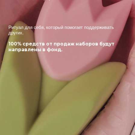
02 /
РАЗРАБОТКА
УПАКОВКИ
Мы перенесли эти рисунки
на коробку набора. Каждый штрих
на ней — отражение уникального
взгляда на красоту.