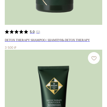
5.0
(
1
)
DETOX THERAPY SHAMPOO / ШАМПУНЬ DETOX THERAPY
3 500
₽