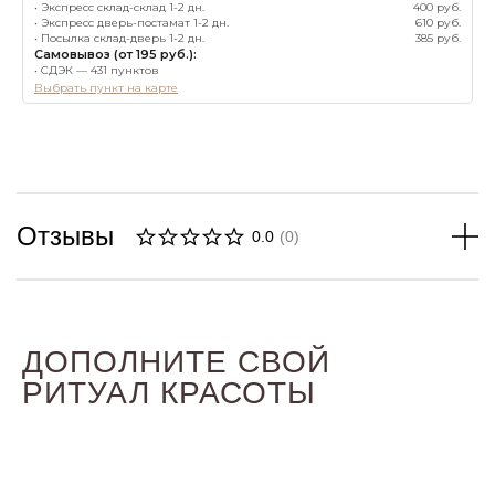
• Экспресс склад-склад 1-2 дн.
400 руб.
• Экспресс дверь-постамат 1-2 дн.
610 руб.
• Посылка склад-дверь 1-2 дн.
385 руб.
Самовывоз (от 195 руб.):
• СДЭК — 431 пунктов
Выбрать пункт на карте
Отзывы
0.0
(
0
)
ДОПОЛНИТЕ СВОЙ
РИТУАЛ КРАСОТЫ