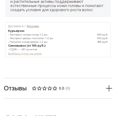
и растительные активы поддерживают
естественные процессы кожи головы и помогают
создать условия для здорового роста волос
Доставка в г.
Москва
:
Курьером:
• Экспресс склад-склад 1-2 дн.
400 руб.
• Экспресс дверь-постамат 1-2 дн.
610 руб.
• Посылка склад-дверь 1-2 дн.
385 руб.
Самовывоз (от 195 руб.):
• СДЭК — 431 пунктов
Выбрать пункт на карте
Отзывы
0.0
(
0
)