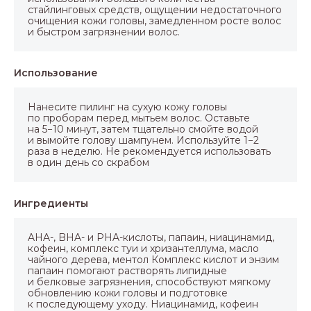
стайлинговых средств, ощущении недостаточного
очищения кожи головы, замедленном росте волос
и быстром загрязнении волос.
Использование
Нанесите пилинг на сухую кожу головы
по проборам перед мытьем волос. Оставьте
на 5−10 минут, затем тщательно смойте водой
и вымойте голову шампунем. Используйте 1−2
раза в неделю. Не рекомендуется использовать
в один день со скрабом
Ингредиенты
AHA-, BHA- и PHA-кислоты, папаин, ниацинамид,
кофеин, комплекс туи и хризантеллума, масло
чайного дерева, ментол Комплекс кислот и энзим
папаин помогают растворять липидные
и белковые загрязнения, способствуют мягкому
обновлению кожи головы и подготовке
к последующему уходу. Ниацинамид, кофеин