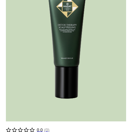
0.0
(
0
)